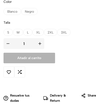
Color
Blanco
Negro
Talla
S
M
L
XL
2XL
3XL
Añadir al carrito
Resuelve tus
Delivery &
Share
dudas
Return