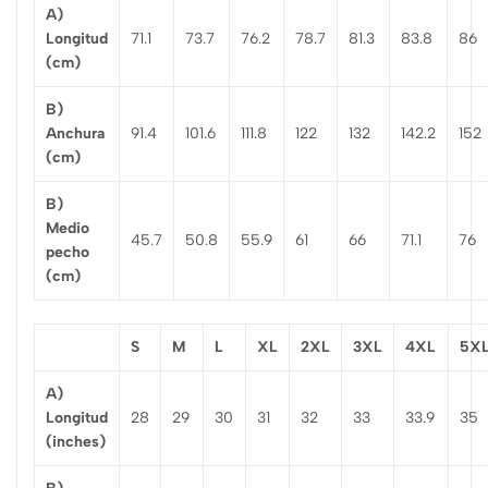
A)
Longitud
71.1
73.7
76.2
78.7
81.3
83.8
86
(cm)
B)
Anchura
91.4
101.6
111.8
122
132
142.2
152
(cm)
B)
Medio
45.7
50.8
55.9
61
66
71.1
76
pecho
(cm)
S
M
L
XL
2XL
3XL
4XL
5X
A)
Longitud
28
29
30
31
32
33
33.9
35
(inches)