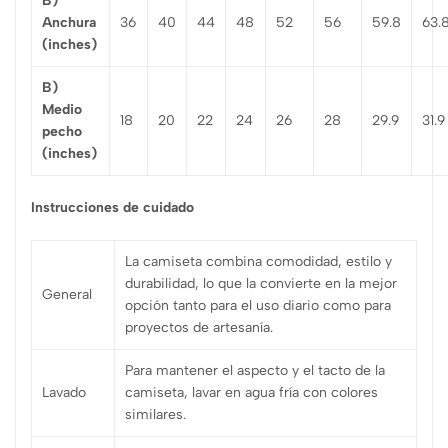
B)
Anchura
36
40
44
48
52
56
59.8
63.
(inches)
B)
Medio
18
20
22
24
26
28
29.9
31.9
pecho
(inches)
Instrucciones de cuidado
La camiseta combina comodidad, estilo y
durabilidad, lo que la convierte en la mejor
General
opción tanto para el uso diario como para
proyectos de artesanía.
Para mantener el aspecto y el tacto de la
Lavado
camiseta, lavar en agua fría con colores
similares.